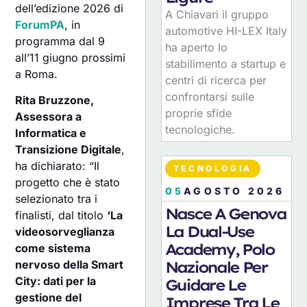
dell’edizione 2026 di
A Chiavari il gruppo
ForumPA
, in
automotive HI-LEX Italy
programma dal 9
ha aperto lo
all’11 giugno prossimi
stabilimento a startup e
a Roma.
centri di ricerca per
confrontarsi sulle
Rita Bruzzone,
proprie sfide
Assessora a
tecnologiche.
Informatica e
Transizione Digitale
,
ha dichiarato: “Il
TECNOLOGIA
progetto che è stato
05
AGOSTO 2026
selezionato tra i
Nasce A Genova
finalisti, dal titolo
‘La
La Dual-Use
videosorveglianza
Academy, Polo
come sistema
Nazionale Per
nervoso della Smart
City: dati per la
Guidare Le
gestione del
Imprese Tra Le