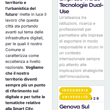
territorio e
Tecnologie Dual-
l’urbanistica del
Use
futuro
‘ mette in luce il
Un’alleanza tra
lavoro che questa
istituzioni, ricerca e
città sta portando
professionisti per
avanti sul tema delle
permettere alle imprese
infrastrutture digitali,
di esportare in modo
per le quali il nostro
responsabile e sicuro in
Comune si
un contesto
caratterizza come
internazionale sempre
eccellenza a livello
più attento alle
nazionale.
Vogliamo
implicazioni strategiche
che il nostro
dell’innovazione.
territorio diventi
sempre più un punto
INGEGNERIA
di riferimento sul
digitale e per tutte le
UNIVERSITÀ
30
LUGLIO 2026
tematiche relative
Genova Sul
alla Smart City,