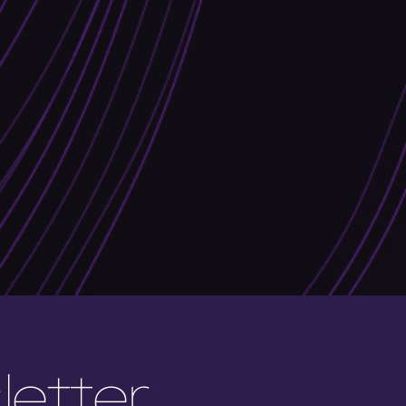
T
etter