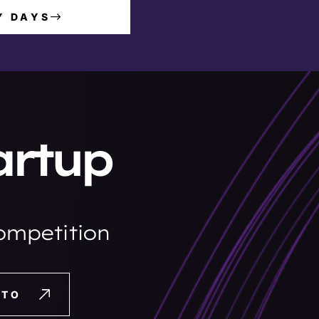
Y DAYS
artup
competition
ITO