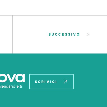
SUCCESSIVO
ova
SCRIVICI
lendario e ti