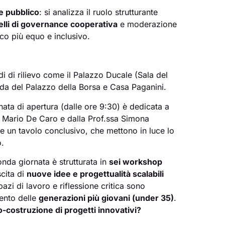
e pubblico
: si analizza il ruolo strutturante
lli di governance cooperativa
e moderazione
co più equo e inclusivo.
di di rilievo come il Palazzo Ducale (Sala del
ida del Palazzo della Borsa e Casa Paganini.
nata di apertura (dalle ore 9:30) è dedicata a
. Mario De Caro e dalla Prof.ssa Simona
e un tavolo conclusivo, che mettono in luce lo
o.
nda giornata è strutturata in
sei workshop
scita di
nuove idee e progettualità scalabili
spazi di lavoro e riflessione critica sono
mento delle
generazioni più giovani (under 35)
.
o-costruzione di progetti innovativi?