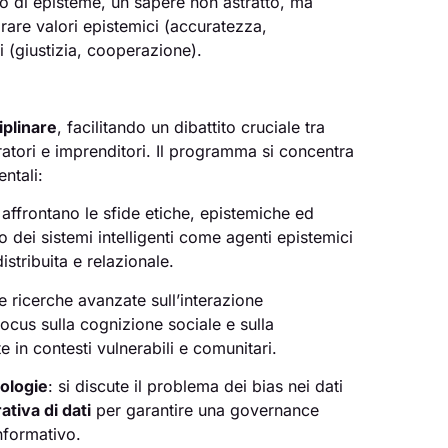
tto di episteme, un sapere non astratto, ma
rare valori epistemici (accuratezza,
i (giustizia, cooperazione).
iplinare
, facilitando un dibattito cruciale tra
eratori e imprenditori. Il programma si concentra
ntali:
i affrontano le sfide etiche, epistemiche ed
lo dei sistemi intelligenti come agenti epistemici
istribuita e relazionale.
 ricerche avanzate sull’interazione
ocus sulla cognizione sociale e sulla
 in contesti vulnerabili e comunitari.
nologie
: si discute il problema dei bias nei dati
tiva di dati
per garantire una governance
informativo.