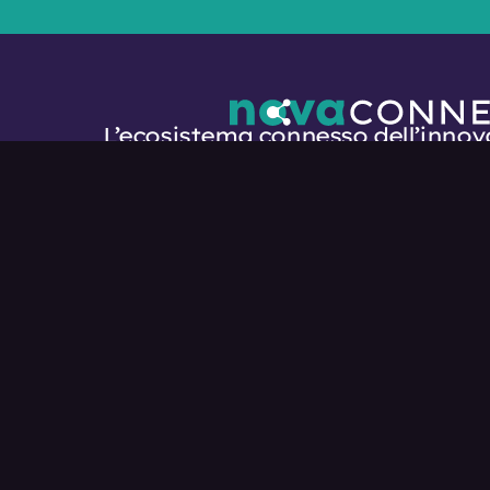
L’ecosistema connesso dell’innov
genovese
Programmi
Diventa Eco
Eventi
nova.comune
News
Privacy Poli
Cookie Poli
© 2025. Nova Connect. Powered by
Feat. Ven