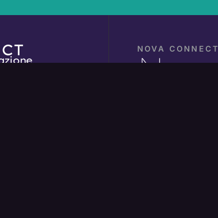
NOVA CONNEC
Newsl
azione
system Partner
Ogni mese, nella tua ca
.genova.it
successo e che sta pe
di Genova.
cy
Email
cy
(Obbligatorio)
tures
Consenso
Ho letto l'informat
come indicato nella
P