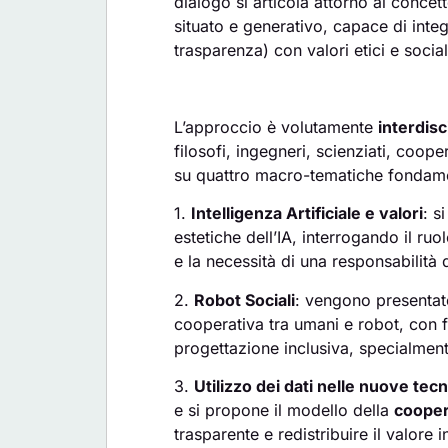
dialogo si articola attorno al conce
situato e generativo, capace di integ
trasparenza) con valori etici e social
L’approccio è volutamente
interdisc
filosofi, ingegneri, scienziati, coop
su quattro macro-tematiche fondame
1.
Intelligenza Artificiale e valori
: s
estetiche dell’IA, interrogando il ruo
e la necessità di una responsabilità d
2.
Robot Sociali
: vengono presentate
cooperativa tra umani e robot, con f
progettazione inclusiva, specialmente
3.
Utilizzo dei dati nelle nuove tec
e si propone il modello della
coopera
trasparente e redistribuire il valore 