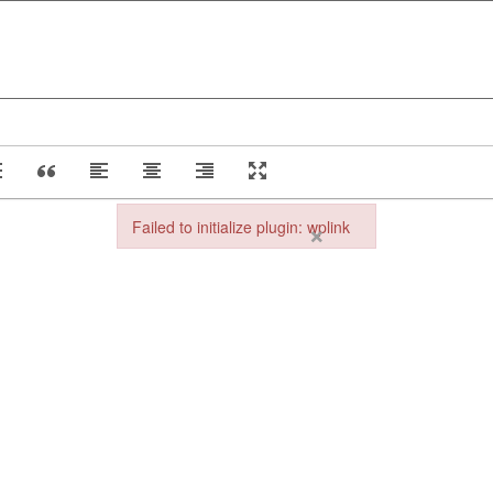
Failed to initialize plugin: wplink
×
Failed to initialize plugin: wplink