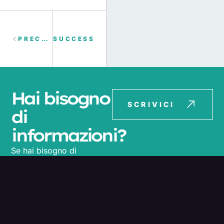
PRECEDENTE
SUCCESSIVO
Hai bisogno
SCRIVICI
di
informazioni?
Se hai bisogno di
informazioni, supporto o
vuoi semplicemente
metterti in contatto con
noi compila il form. Ti
risponderemo al più
presto!