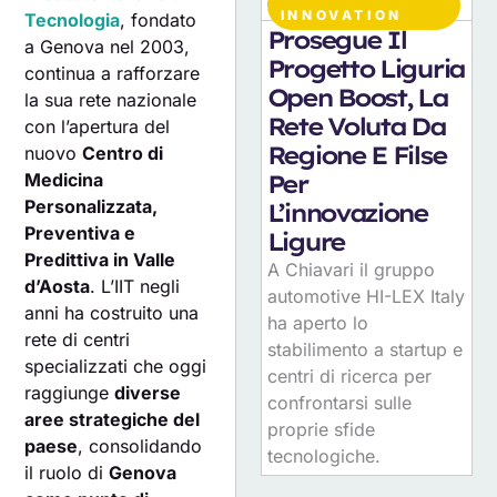
07
AGOSTO 2026
INNOVATION
Tecnologia
, fondato
Prosegue Il
a Genova nel 2003,
Progetto Liguria
continua a rafforzare
Open Boost, La
la sua rete nazionale
Rete Voluta Da
con l’apertura del
Regione E Filse
nuovo
Centro di
Medicina
Per
Personalizzata,
L’innovazione
Preventiva e
Ligure
Predittiva in Valle
A Chiavari il gruppo
d’Aosta
. L’IIT negli
automotive HI-LEX Italy
anni ha costruito una
ha aperto lo
rete di centri
stabilimento a startup e
specializzati che oggi
centri di ricerca per
raggiunge
diverse
confrontarsi sulle
aree strategiche del
proprie sfide
paese
, consolidando
tecnologiche.
il ruolo di
Genova