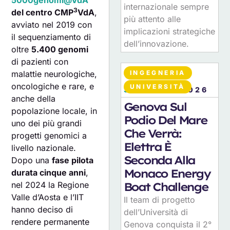
5000genomi@VdA
internazionale sempre
3
del centro CMP
VdA
,
più attento alle
avviato nel 2019 con
implicazioni strategiche
il sequenziamento di
dell’innovazione.
oltre
5.400 genomi
di pazienti con
INGEGNERIA
malattie neurologiche,
oncologiche e rare, e
UNIVERSITÀ
30
LUGLIO 2026
anche della
Genova Sul
popolazione locale, in
Podio Del Mare
uno dei più grandi
Che Verrà:
progetti genomici a
Elettra È
livello nazionale.
Seconda Alla
Dopo una
fase pilota
Monaco Energy
durata cinque anni
,
Boat Challenge
nel 2024 la Regione
Valle d’Aosta e l’IIT
Il team di progetto
hanno deciso di
dell’Università di
rendere permanente
Genova conquista il 2°