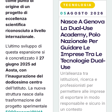
come punto di
TECNOLOGIA
origine di un
progetto di
05
AGOSTO 2026
eccellenza
Nasce A Genova
scientifica
La Dual-Use
riconosciuto a livello
Academy, Polo
internazionale.
Nazionale Per
L’ultimo sviluppo di
Guidare Le
questa espansione si
Imprese Tra Le
è concretizzato il
27
Tecnologie Dual-
giugno 2025 ad
Use
Aosta, con
Un’alleanza tra
l’inaugurazione del
istituzioni, ricerca e
dodicesimo centro
professionisti per
dell’Istituto. La nuova
permettere alle imprese
struttura nasce dalla
di esportare in modo
trasformazione del
responsabile e sicuro in
progetto sperimentale
un contesto