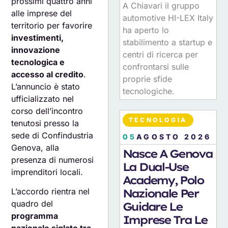
prossimi quattro anni
A Chiavari il gruppo
alle imprese del
automotive HI-LEX Italy
territorio per favorire
ha aperto lo
investimenti,
stabilimento a startup e
innovazione
centri di ricerca per
tecnologica e
confrontarsi sulle
accesso al credito
.
proprie sfide
L’annuncio è stato
tecnologiche.
ufficializzato nel
corso dell’incontro
TECNOLOGIA
tenutosi presso la
sede di Confindustria
05
AGOSTO 2026
Genova, alla
Nasce A Genova
presenza di numerosi
La Dual-Use
imprenditori locali.
Academy, Polo
Nazionale Per
L’accordo rientra nel
quadro del
Guidare Le
programma
Imprese Tra Le