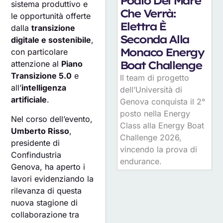
Podio Del Mare
sistema produttivo e
Che Verrà:
le opportunità offerte
Elettra È
dalla
transizione
Seconda Alla
digitale e sostenibile
,
Monaco Energy
con particolare
Boat Challenge
attenzione al
Piano
Transizione 5.0
e
Il team di progetto
all’
intelligenza
dell’Università di
artificiale
.
Genova conquista il 2°
posto nella Energy
Nel corso dell’evento,
Class alla Energy Boat
Umberto Risso
,
Challenge 2026,
presidente di
vincendo la prova di
Confindustria
endurance.
Genova, ha aperto i
lavori evidenziando la
rilevanza di questa
nuova stagione di
collaborazione tra