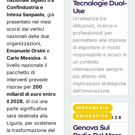
nazionale siglato tra
Tecnologie Dual-
Confindustria e
Use
Intesa Sanpaolo
, già
Un’alleanza tra
presentato nei mesi
istituzioni, ricerca e
scorsi dai vertici
professionisti per
nazionali delle due
permettere alle imprese
organizzazioni,
di esportare in modo
Emanuele Orsini
e
responsabile e sicuro in
Carlo Messina
. A
un contesto
livello nazionale il
internazionale sempre
pacchetto di
più attento alle
interventi prevede
implicazioni strategiche
risorse per
200
dell’innovazione.
miliardi di euro entro
il 2028
, di cui una
INGEGNERIA
parte significativa
sarà destinata alla
UNIVERSITÀ
30
LUGLIO 2026
Liguria, per sostenere
Genova Sul
la trasformazione del