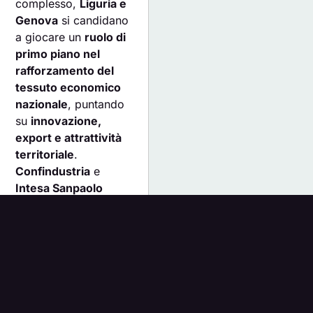
complesso,
Liguria e
Genova
si candidano
a giocare un
ruolo di
primo piano nel
rafforzamento del
tessuto economico
nazionale
, puntando
su
innovazione,
export e attrattività
territoriale
.
Confindustria
e
Intesa Sanpaolo
intendono essere al
fianco delle imprese
in questo percorso,
offrendo
risorse
concrete e strumenti
personalizzati per
affrontare le sfide