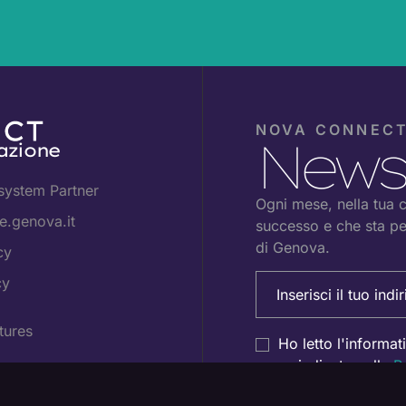
NOVA CONNEC
Newsl
azione
system Partner
Ogni mese, nella tua ca
.genova.it
successo e che sta pe
di Genova.
cy
Email
cy
(Obbligatorio)
tures
Consenso
Ho letto l'informat
come indicato nella
P