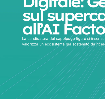
Digitale: G
sul superca
all’AI Fact
La candidatura del capoluogo ligure si inserisce 
valorizza un ecosistema già sostenuto da ricerca