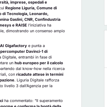
ersità, imprese, ospedali e
 cui
Regione Liguria, Comune di
no di Tecnologia, Leonardo,
nnina Gaslini, CNR, Confindustria
nesys e RAISE
l’iniziativa ha
ale, dimostrando un consenso ampio
 AI Gigafactory
e punta a
percomputer Davinci-1 di
 Digitale, entrambi in fase di
ntare un
hub europeo per il calcolo
partendo dal know-how nella ricerca
riali, con
ricadute attese in termini
upazione
. Liguria Digitale rafforza
to livello 3 dall’Agenzia per la
ci
ha commentato: “Il superamento
 enorme e conferma la bontà della