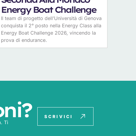
Energy Boat Challenge
Il team di progetto dell’Università di Genova
conquista il 2° posto nella Energy Class alla
Energy Boat Challenge 2026, vincendo la
prova di endurance.
oni?
SCRIVICI
. Ti