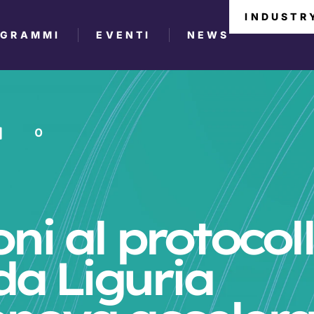
INDUSTR
OGRAMMI
EVENTI
NEWS
0
oni al protocol
a Liguria