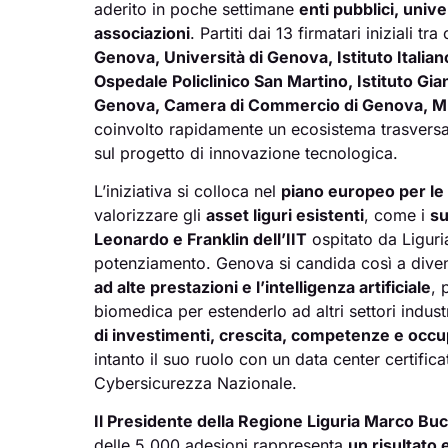
aderito in poche settimane
enti pubblici, univ
associazioni
. Partiti dai 13 firmatari iniziali tra
Genova, Università di Genova, Istituto Italia
Ospedale Policlinico San Martino, Istituto Gia
Genova, Camera di Commercio di Genova, M
coinvolto rapidamente un ecosistema trasvers
sul progetto di innovazione tecnologica.
L’iniziativa si colloca nel
piano europeo per le
valorizzare gli
asset liguri esistenti
, come i
su
Leonardo e Franklin dell’IIT
ospitato da Liguria
potenziamento. Genova si candida così a dive
ad alte prestazioni e l’intelligenza artificiale
, 
biomedica per estenderlo ad altri settori indust
di investimenti, crescita, competenze e occ
intanto il suo ruolo con un data center certifica
Cybersicurezza Nazionale.
Il Presidente della Regione Liguria Marco Buc
delle 5.000 adesioni rappresenta
un risultato