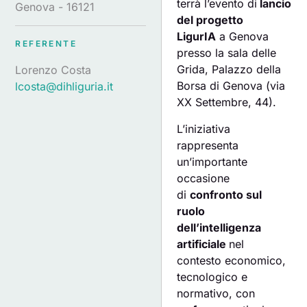
terrà l’evento di
lancio
Genova - 16121
del progetto
LigurIA
a Genova
REFERENTE
presso la sala delle
Grida, Palazzo della
Lorenzo Costa
Borsa di Genova (via
lcosta@dihliguria.it
XX Settembre, 44).
L’iniziativa
rappresenta
un’importante
occasione
di
confronto sul
ruolo
dell’intelligenza
artificiale
nel
contesto economico,
tecnologico e
normativo, con