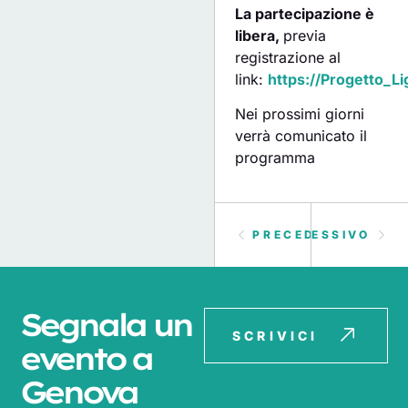
La partecipazione è
libera,
previa
registrazione al
link:
https://Progetto_Li
Nei prossimi giorni
verrà comunicato il
programma
PRECEDENTE
SUCCESSIVO
Segnala un
SCRIVICI
evento a
Genova