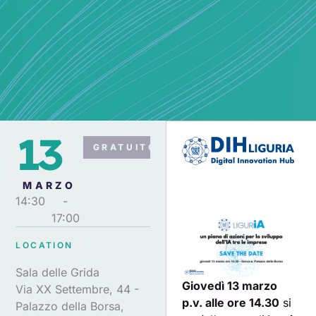
13
GRATUITO
MARZO
14:30
-
17:00
LOCATION
Sala delle Grida
Giovedì 13 marzo
Via XX Settembre, 44 -
p.v. alle ore 14.30
si
Palazzo della Borsa,