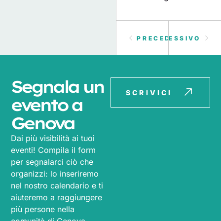
PRECEDENTE
SUCCESSIVO
Segnala un
SCRIVICI
evento a
Genova
Dai più visibilità ai tuoi
eventi! Compila il form
per segnalarci ciò che
organizzi: lo inseriremo
nel nostro calendario e ti
aiuteremo a raggiungere
più persone nella
comunità di Genova.