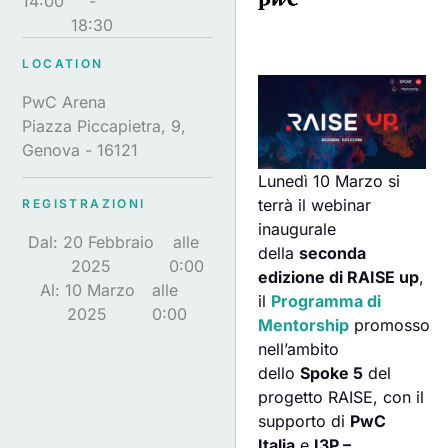
14:00
-
18:30
LOCATION
PwC Arena
Piazza Piccapietra, 9,
Genova - 16121
Lunedì 10 Marzo si
terrà il webinar
REGISTRAZIONI
inaugurale
Dal: 20 Febbraio
alle
della
seconda
2025
0:00
edizione di RAISE up
,
Al: 10 Marzo
alle
il
Programma di
2025
0:00
Mentorship
promosso
nell’ambito
dello
Spoke 5
del
progetto RAISE, con il
supporto di
PwC
Italia
e
I3P –