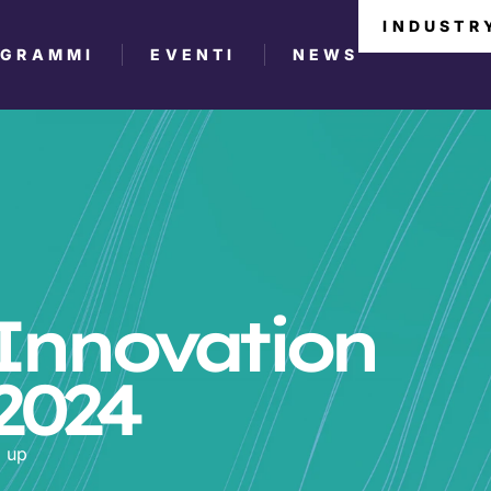
INDUSTR
OGRAMMI
EVENTI
NEWS
 Innovation
2024
E up