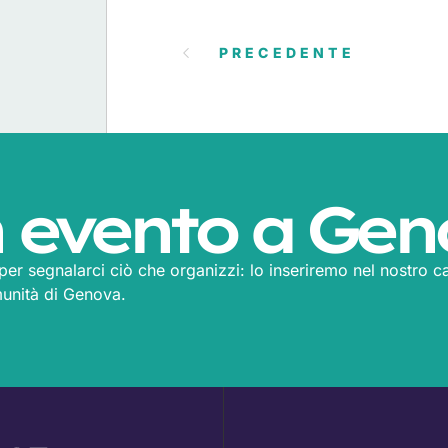
PRECEDENTE
 evento a Gen
m per segnalarci ciò che organizzi: lo inseriremo nel nostro ca
munità di Genova.