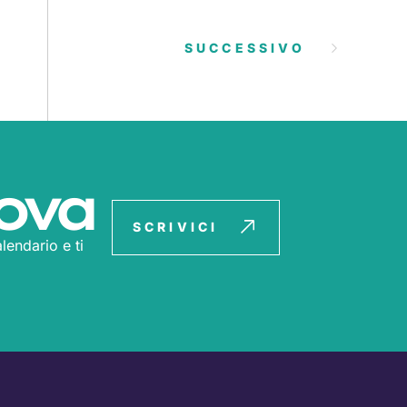
SUCCESSIVO
ova
SCRIVICI
lendario e ti