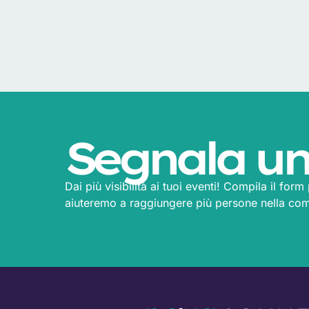
Segnala un
Dai più visibilità ai tuoi eventi! Compila il for
aiuteremo a raggiungere più persone nella co