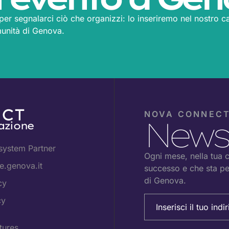
m per segnalarci ciò che organizzi: lo inseriremo nel nostro ca
munità di Genova.
NOVA CONNEC
Newsl
azione
system Partner
Ogni mese, nella tua ca
.genova.it
successo e che sta pe
di Genova.
cy
Email
cy
(Obbligatorio)
tures