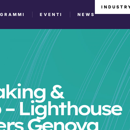
INDUSTR
OGRAMMI
EVENTI
NEWS
aking &
 – Lighthouse
ers Genova