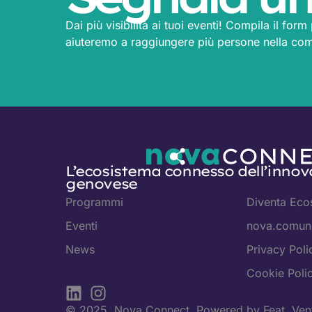
Dai più visibilità ai tuoi eventi! Compila il for
aiuteremo a raggiungere più persone nella co
L’ecosistema connesso dell’innov
genovese
Programmi
Diventa Eco
Eventi
nova.comune
News
Privacy Poli
Cookie Poli
© 2025. Nova Connect. Powered by
Feat. Ven