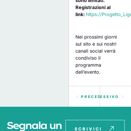
sono limitati.
Registrazioni al
link:
https://Progetto_Ligu
Nei prossimi giorni
sul sito e sui nostri
canali social verrà
condiviso il
programma
dell’evento.
PRECEDENTE
SUCCESSIVO
Segnala un
SCRIVICI