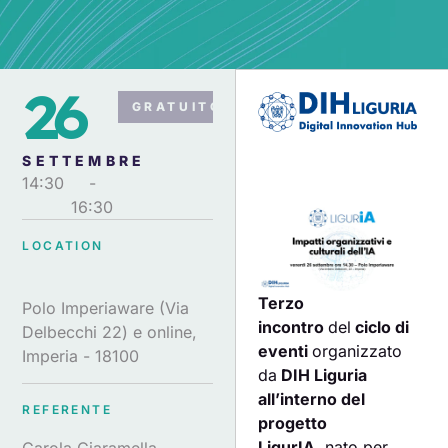
26
GRATUITO
SETTEMBRE
14:30
-
16:30
LOCATION
Terzo
Polo Imperiaware (Via
incontro
del
ciclo di
Delbecchi 22) e online,
eventi
organizzato
Imperia - 18100
da
DIH Liguria
all’interno del
REFERENTE
progetto
LigurIA,
nato per
Carola Ciaramella