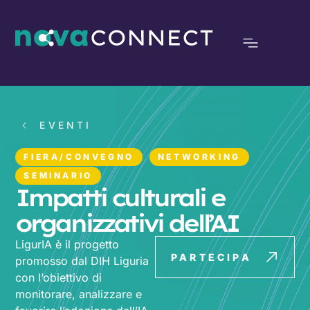
EVENTI
FIERA/CONVEGNO
NETWORKING
SEMINARIO
Impatti culturali e
organizzativi dell’AI
LigurIA è il progetto
PARTECIPA
promosso dal DIH Liguria
con l’obiettivo di
monitorare, analizzare e