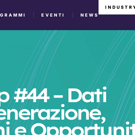
INDUSTR
OGRAMMI
EVENTI
NEWS
 #44 – Dati
Generazione,
ni e Opportuni