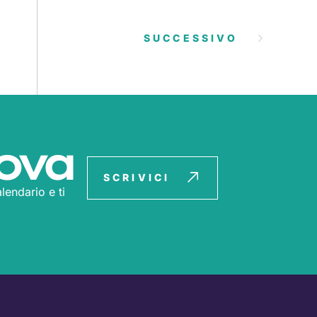
SUCCESSIVO
ova
SCRIVICI
lendario e ti