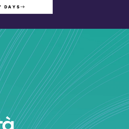
Y DAYS
tà