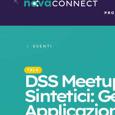
PR
EVENTI
TALK
DSS Meetup
Sintetici: 
Applicazio