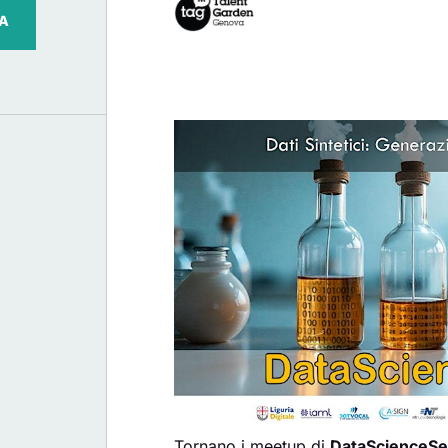
PA
Tornano i meetup di
DataScienceS