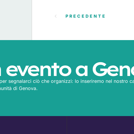
PRECEDENTE
 evento a Gen
m per segnalarci ciò che organizzi: lo inseriremo nel nostro ca
munità di Genova.