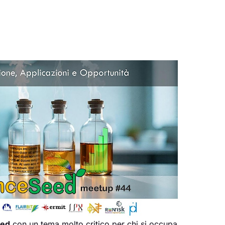
eed
con un tema molto critico per chi si occupa