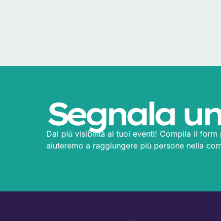
Segnala un
Dai più visibilità ai tuoi eventi! Compila il for
aiuteremo a raggiungere più persone nella co