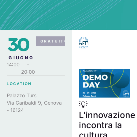
30
GRATUITO
GIUGNO
14:00
-
20:00
LOCATION
Palazzo Tursi
💡
Via Garibaldi 9, Genova
- 16124
L’innovazione
incontra la
cultura