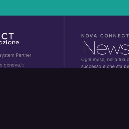
NOVA CONNEC
Newsl
azione
system Partner
Ogni mese, nella tua ca
.genova.it
successo e che sta pe
di Genova.
cy
Email
cy
(Obbligatorio)
tures
Consenso
Ho letto l'informat
come indicato nella
P