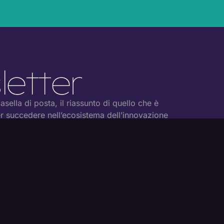
T
etter
sella di posta, il riassunto di quello che è
r succedere nell’ecosistema dell’innovazione
iva ed accetto di ricevere la newsletter così
rivacy Policy