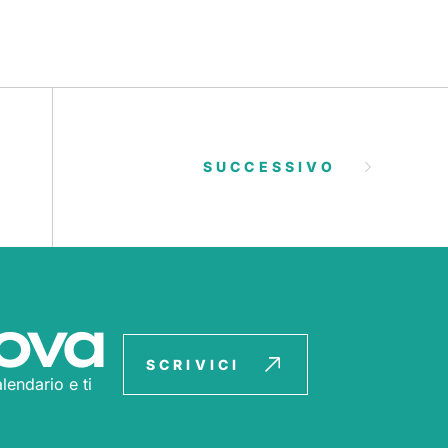
SUCCESSIVO
ova
SCRIVICI
lendario e ti