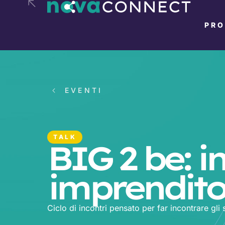
PR
EVENTI
TALK
BIG 2 be: i
imprenditor
Ciclo di incontri pensato per far incontrare gli