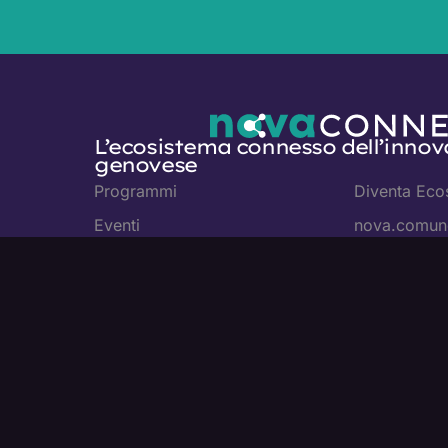
L’ecosistema connesso dell’innov
genovese
Programmi
Diventa Eco
Eventi
nova.comune
News
Privacy Poli
Cookie Poli
© 2025. Nova Connect. Powered by
Feat. Ven