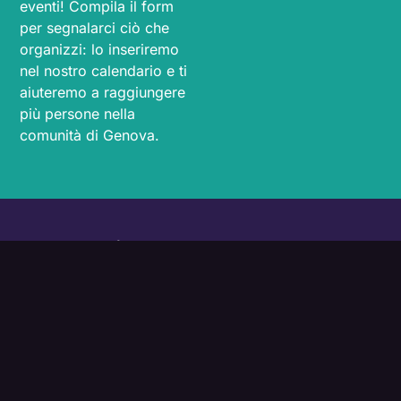
eventi! Compila il form
per segnalarci ciò che
organizzi: lo inseriremo
nel nostro calendario e ti
aiuteremo a raggiungere
più persone nella
comunità di Genova.
L’ecosistema connesso dell’innovazione
genovese
Programmi
Diventa Ecosystem
Partner
Eventi
nova.comune.genova.it
News
Privacy Policy