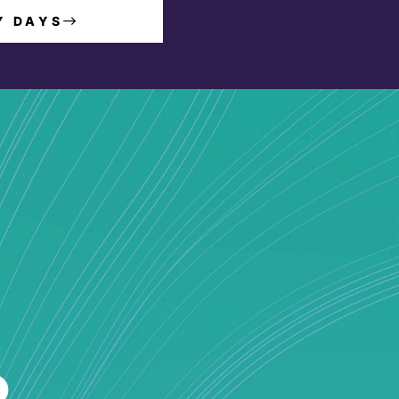
Y DAYS
o