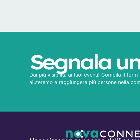
Segnala un
Dai più visibilità ai tuoi eventi! Compila il for
aiuteremo a raggiungere più persone nella co