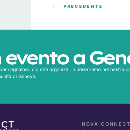
PRECEDENTE
 evento a Gen
m per segnalarci ciò che organizzi: lo inseriremo nel nostro ca
munità di Genova.
NOVA CONNEC