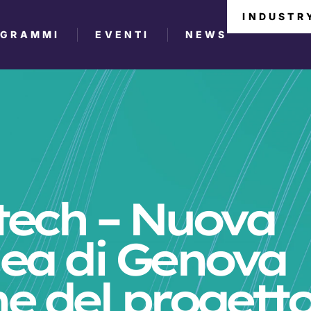
INDUSTR
OGRAMMI
EVENTI
NEWS
etech – Nuova
ea di Genova
e del progett