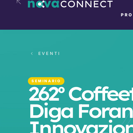
PR
EVENTI
SEMINARIO
262º Coffe
Diga Foran
Innovazion