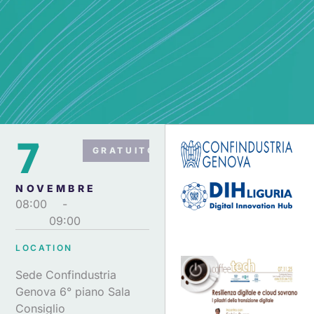
7
GRATUITO
NOVEMBRE
08:00
-
09:00
LOCATION
Sede Confindustria
Genova 6° piano Sala
Consiglio