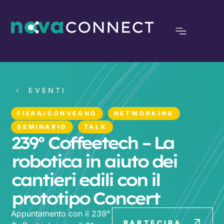
EVENTI
FIERA/CONVEGNO
NETWORKING
SEMINARIO
TALK
239° Coffeetech – La
robotica in aiuto dei
cantieri edili con il
prototipo Concert
Appuntamento con il 239°
PARTECIPA