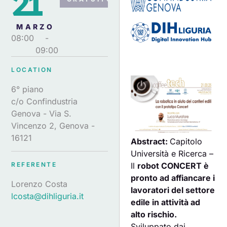
21
MARZO
08:00
-
09:00
LOCATION
6° piano
c/o Confindustria
Genova - Via S.
Vincenzo 2, Genova -
16121
Abstract:
Capitolo
Università e Ricerca –
Il
robot CONCERT è
REFERENTE
pronto ad affiancare i
Lorenzo Costa
lavoratori del settore
lcosta@dihliguria.it
edile in attività ad
alto rischio.
Sviluppato dai