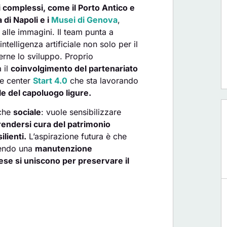
i complessi, come il Porto Antico e
 di Napoli e i
Musei di Genova
,
 alle immagini. Il team punta a
ntelligenza artificiale non solo per il
rne lo sviluppo. Proprio
 il
coinvolgimento del partenariato
ce center
Start 4.0
che sta lavorando
le del capoluogo ligure.
nche
sociale
: vuole sensibilizzare
rendersi cura del patrimonio
ilienti.
L’aspirazione futura è che
rendo una
manutenzione
prese si uniscono per preservare il