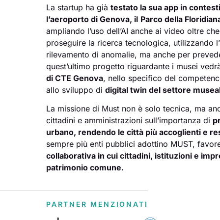
La startup ha già
testato la sua app in contest
l’aeroporto di Genova, il
Parco della Floridiana
ampliando l’uso dell’AI anche ai video oltre che
proseguire la ricerca tecnologica, utilizzando l’i
rilevamento di anomalie, ma anche per prevede
quest’ultimo progetto riguardante i musei vedrà
di CTE Genova
, nello specifico del competen
allo sviluppo di
digital twin del settore musea
La missione di Must non è solo tecnica, ma a
cittadini e amministrazioni sull’importanza di
p
urbano, rendendo le città più accoglienti e res
sempre più enti pubblici adottino MUST, favo
collaborativa in cui cittadini, istituzioni e im
patrimonio comune.
PARTNER MENZIONATI