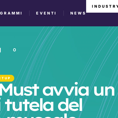
INDUSTR
OGRAMMI
EVENTI
NEWS
0
RTUP
 Must avvia un
 tutela del