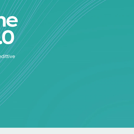
ne
.0
dittive