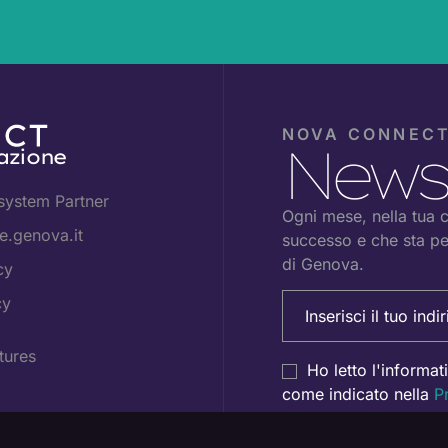
NOVA CONNEC
Newsl
azione
system Partner
Ogni mese, nella tua ca
.genova.it
successo e che sta pe
di Genova.
cy
Email
cy
(Obbligatorio)
tures
Consenso
Ho letto l'informat
come indicato nella
P