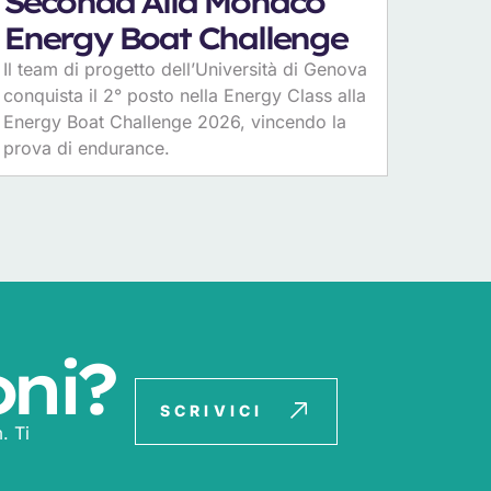
Seconda Alla Monaco
Energy Boat Challenge
Il team di progetto dell’Università di Genova
conquista il 2° posto nella Energy Class alla
Energy Boat Challenge 2026, vincendo la
prova di endurance.
oni?
SCRIVICI
. Ti