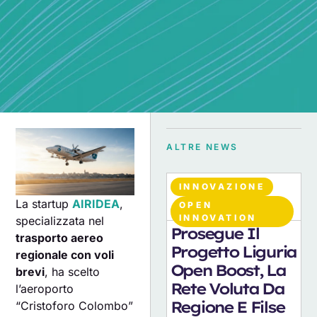
ALTRE NEWS
INNOVAZIONE
La startup
AIRIDEA
,
OPEN
07
AGOSTO 2026
INNOVATION
specializzata nel
Prosegue Il
trasporto aereo
Progetto Liguria
regionale con voli
Open Boost, La
brevi
, ha scelto
Rete Voluta Da
l’aeroporto
Regione E Filse
“Cristoforo Colombo”