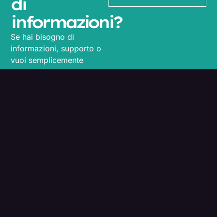
di
informazioni?
Se hai bisogno di
informazioni, supporto o
vuoi semplicemente
metterti in contatto con
noi compila il form. Ti
risponderemo al più
presto!
L’ecosistema connesso dell’innovazione
genovese
Programmi
Diventa Ecosystem
Partner
Eventi