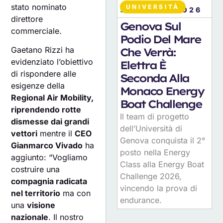
stato nominato
UNIVERSITÀ
30
LUGLIO 2026
direttore
Genova Sul
commerciale.
Podio Del Mare
Gaetano Rizzi ha
Che Verrà:
evidenziato l’obiettivo
Elettra È
di rispondere alle
Seconda Alla
esigenze della
Monaco Energy
Regional Air Mobility,
Boat Challenge
riprendendo rotte
Il team di progetto
dismesse dai grandi
dell’Università di
vettori
mentre il
CEO
Genova conquista il 2°
Gianmarco Vivado
ha
posto nella Energy
aggiunto: “Vogliamo
Class alla Energy Boat
costruire una
Challenge 2026,
compagnia radicata
vincendo la prova di
nel territorio
ma con
endurance.
una
visione
nazionale
. Il nostro