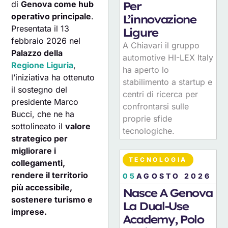
di
Genova come hub
Per
operativo principale
.
L’innovazione
Presentata il 13
Ligure
febbraio 2026 nel
A Chiavari il gruppo
Palazzo della
automotive HI-LEX Italy
Regione Liguria
,
ha aperto lo
l’iniziativa ha ottenuto
stabilimento a startup e
il sostegno del
centri di ricerca per
presidente Marco
confrontarsi sulle
Bucci, che ne ha
proprie sfide
sottolineato il
valore
tecnologiche.
strategico per
migliorare i
TECNOLOGIA
collegamenti,
rendere il territorio
05
AGOSTO 2026
più accessibile,
Nasce A Genova
sostenere turismo e
La Dual-Use
imprese.
Academy, Polo