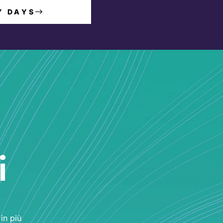
Y DAYS
i
in più