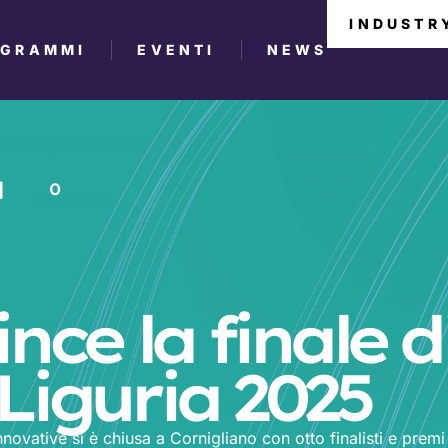
INDUSTR
OGRAMMI
EVENTI
NEWS
0
nce la finale d
iguria 2025
ovative si è chiusa a Cornigliano con otto finalisti e premi 