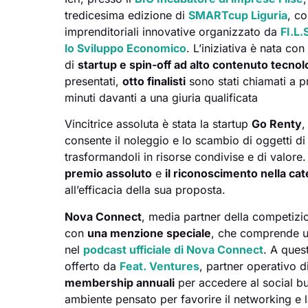
tredicesima edizione di
SMARTcup Liguria
, c
imprenditoriali innovative organizzato da
FI.L.
lo Sviluppo Economico
. L’iniziativa è nata con
di
startup e spin-off ad alto contenuto tecnol
presentati,
otto finalisti
sono stati chiamati a pr
minuti davanti a una giuria qualificata
Vincitrice assoluta è stata la startup
Go Renty
,
consente il noleggio e lo scambio di oggetti di
trasformandoli in risorse condivise e di valore
premio assoluto
e
il riconoscimento nella ca
all’efficacia della sua proposta.
Nova Connect
, media partner della competizi
con
una menzione speciale
, che comprende un
nel
podcast ufficiale di Nova Connect
. A ques
offerto da
Feat. Ventures
, partner operativo 
membership annuali
per accedere al social b
ambiente pensato per favorire il networking e l