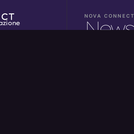
NOVA CONNEC
Newsl
azione
system Partner
Ogni mese, nella tua ca
.genova.it
successo e che sta pe
di Genova.
cy
Email
cy
(Obbligatorio)
tures
Consenso
Ho letto l'informat
come indicato nella
P