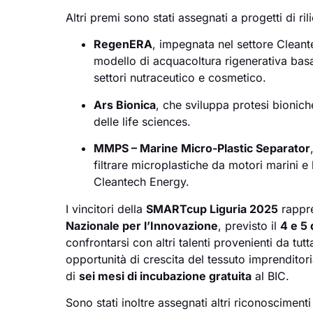
Altri premi sono stati assegnati a progetti di ril
RegenERA
, impegnata nel settore Clean
modello di acquacoltura rigenerativa bas
settori nutraceutico e cosmetico.
Ars Bionica
, che sviluppa protesi bionich
delle life sciences.
MMPS – Marine Micro-Plastic Separator
filtrare microplastiche da motori marini e 
Cleantech Energy.
I vincitori della
SMARTcup Liguria 2025
rappre
Nazionale per l’Innovazione
, previsto il
4 e 5
confrontarsi con altri talenti provenienti da tutta
opportunità di crescita del tessuto imprenditor
di
sei mesi di incubazione gratuita
al BIC.
Sono stati inoltre assegnati altri riconoscimenti