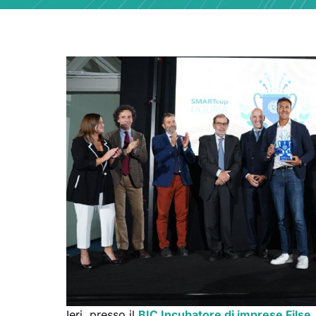
Ieri, presso il
BIC Incubatore di imprese Filse
,