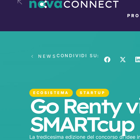
PR
CONDIVIDI SU:
NEWS
ECOSISTEMA
STARTUP
Go Renty vi
SMARTcup L
La tredicesima edizione del concorso di idee inn