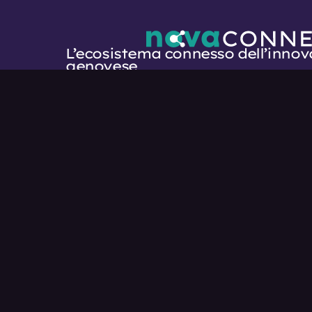
L’ecosistema connesso dell’innov
genovese
Programmi
Diventa Eco
Eventi
nova.comune
News
Privacy Poli
Cookie Poli
© 2025. Nova Connect. Powered by
Feat. Ven