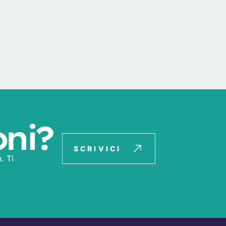
oni?
SCRIVICI
. Ti