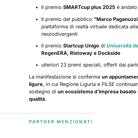
Il premio
SMARTcup plus 2025
è andato 
Il premio del pubblico
“Marco Paganuzzi
piattaforma di realtà virtuale dedicata all
neurodivergenti
Il premio
Startcup Unige
di
Università de
RegenERA, Ristoway e Dockside
ulteriori 23 premi speciali, offerti dai partn
La manifestazione si conferma
un appuntament
ligure
, in cui Regione Liguria e FILSE continuan
sostegno di
un ecosistema d’impresa basato s
qualità
.
PARTNER MENZIONATI