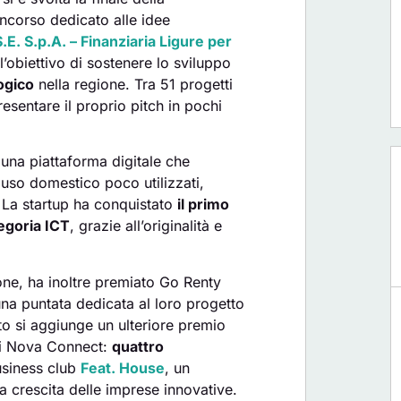
oncorso dedicato alle idee
S.E. S.p.A. – Finanziaria Ligure per
 l’obiettivo di sostenere lo sviluppo
ogico
nella regione. Tra 51 progetti
esentare il proprio pitch in pochi
 una piattaforma digitale che
 uso domestico poco utilizzati,
. La startup ha conquistato
il primo
tegoria ICT
, grazie all’originalità e
one, ha inoltre premiato Go Renty
a puntata dedicata al loro progetto
to si aggiunge un ulteriore premio
di Nova Connect:
quattro
usiness club
Feat. House
, un
a crescita delle imprese innovative.