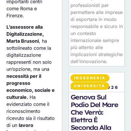
importanti centri
professionisti per
come Roma e
permettere alle imprese
Firenze.
di esportare in modo
responsabile e sicuro in
L’assessore alla
un contesto
Digitalizzazione,
internazionale sempre
Marta Brusoni
, ha
più attento alle
sottolineato come la
implicazioni strategiche
digitalizzazione
dell’innovazione.
rappresenti non solo
un’opzione, ma una
necessità per il
INGEGNERIA
progresso
UNIVERSITÀ
30
LUGLIO 2026
economico, sociale e
Genova Sul
culturale.
Ha
Podio Del Mare
evidenziato come il
riconoscimento
Che Verrà:
ricevuto sia il risultato
Elettra È
di un
lavoro
Seconda Alla