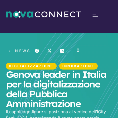
0
NEWS
DIGITALIZZAZIONE
INNOVAZIONE
Genova leader in Italia
per la digitalizzazione
della Pubblica
Amministrazione
Il capoluogo ligure si posiziona al vertice dell’ICity
Rank 2024, conquistando il primo posto grazie