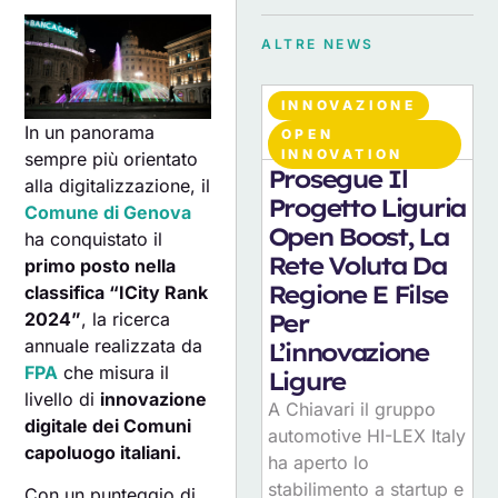
ALTRE NEWS
INNOVAZIONE
In un panorama
OPEN
07
AGOSTO 2026
INNOVATION
sempre più orientato
Prosegue Il
alla digitalizzazione, il
Progetto Liguria
Comune di Genova
Open Boost, La
ha conquistato il
Rete Voluta Da
primo posto nella
Regione E Filse
classifica “ICity Rank
2024”
, la ricerca
Per
annuale realizzata da
L’innovazione
FPA
che misura il
Ligure
livello di
innovazione
A Chiavari il gruppo
digitale dei Comuni
automotive HI-LEX Italy
capoluogo italiani.
ha aperto lo
stabilimento a startup e
Con un punteggio di