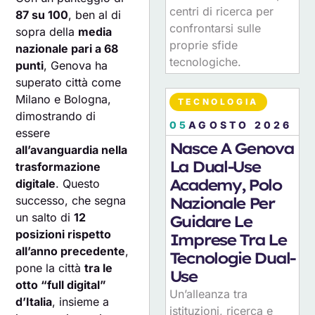
centri di ricerca per
87 su 100
, ben al di
confrontarsi sulle
sopra della
media
proprie sfide
nazionale pari a 68
tecnologiche.
punti
, Genova ha
superato città come
Milano e Bologna,
TECNOLOGIA
dimostrando di
05
AGOSTO 2026
essere
Nasce A Genova
all’avanguardia nella
La Dual-Use
trasformazione
Academy, Polo
digitale
. Questo
Nazionale Per
successo, che segna
un salto di
12
Guidare Le
posizioni rispetto
Imprese Tra Le
all’anno precedente
,
Tecnologie Dual-
pone la città
tra le
Use
otto “full digital”
Un’alleanza tra
d’Italia
, insieme a
istituzioni, ricerca e