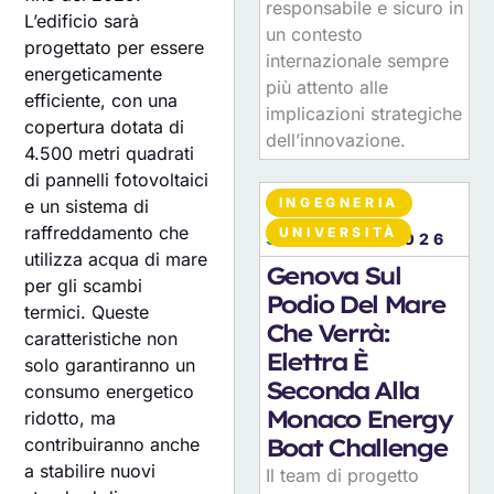
responsabile e sicuro in
L’edificio sarà
un contesto
progettato per essere
internazionale sempre
energeticamente
più attento alle
efficiente, con una
implicazioni strategiche
copertura dotata di
dell’innovazione.
4.500 metri quadrati
di pannelli fotovoltaici
INGEGNERIA
e un sistema di
raffreddamento che
UNIVERSITÀ
30
LUGLIO 2026
utilizza acqua di mare
Genova Sul
per gli scambi
Podio Del Mare
termici. Queste
Che Verrà:
caratteristiche non
Elettra È
solo garantiranno un
Seconda Alla
consumo energetico
Monaco Energy
ridotto, ma
Boat Challenge
contribuiranno anche
a stabilire nuovi
Il team di progetto