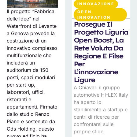
INNOVAZIONE
Il progetto “Fabbrica
OPEN
07
AGOSTO 2026
INNOVATION
delle Idee” nel
Prosegue Il
Waterfront di Levante
Progetto Liguria
a Genova prevede la
Open Boost, La
costruzione di un
Rete Voluta Da
innovativo complesso
Regione E Filse
multifunzionale che
includerà un
Per
auditorium da 150
L’innovazione
posti, spazi modulari
Ligure
per start-up,
A Chiavari il gruppo
laboratori, uffici,
automotive HI-LEX Italy
ristoranti e
ha aperto lo
appartamenti. Firmato
stabilimento a startup e
dallo studio Renzo
centri di ricerca per
Piano e sostenuto da
confrontarsi sulle
Cds Holding, questo
proprie sfide
nuovo edificio ha